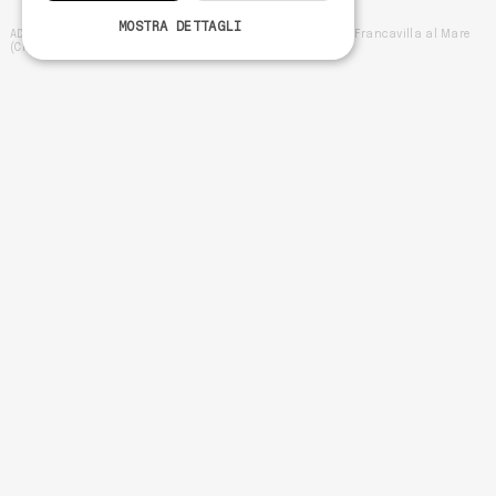
MOSTRA DETTAGLI
ADDO SRL - PIva IT02570300695 -- Sede legale Via Caprini 9 Francavilla al Mare
(Ch) 66023