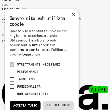
PARTNER OOF
SEDI
PESCARA
MILANO
×
COMPLIANCE
Questo sito web utilizza
QUALITY POLICY
COOKIE POLICY
PRIVACY POLICY
ISO 9001
cookie
CONTATTI
INFO@ODDASTUDIO.COM
Questo sito web utilizza i cookie per
HR@ODDASTUDIO.COM
migliorare l'esperienza utente.
Utilizzando il nostro sito web
ACCOUNT@ODDASTUDIO.COM
acconsenti a tutti i cookie in
conformità con la nostra Politica sui
cookie.
Leggi di più
STRETTAMENTE NECESSARI
PERFORMANCE
TARGETING
FUNZIONALITÀ
NON CLASSIFICATI
RIFIUTA TUTTO
ACCETTA TUTTO